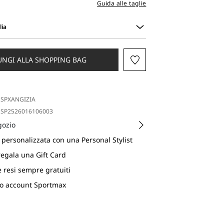
Guida alle taglie
lia
UNGI ALLA SHOPPING BAG
SPXANGIZIA
SP2526016106003
gozio
personalizzata con una Personal Stylist
regala una Gift Card
e resi sempre gratuiti
uo account Sportmax