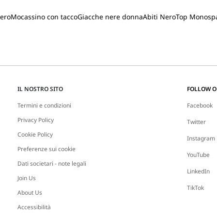
nero
Mocassino con tacco
Giacche nere donna
Abiti Nero
Top Monospa
IL NOSTRO SITO
FOLLOW 
Termini e condizioni
Facebook
Privacy Policy
Twitter
Cookie Policy
Instagram
Preferenze sui cookie
YouTube
Dati societari - note legali
LinkedIn
Join Us
TikTok
About Us
Accessibilità