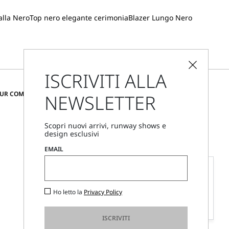
lla Nero
Top nero elegante cerimonia
Blazer Lungo Nero
ISCRIVITI ALLA
CAMBIA PAESE E LINGUA
OUR COMMUNITY
NEWSLETTER
Italia
Scopri nuovi arrivi, runway shows e
design esclusivi
Trova i negozi
EMAIL
Chiamaci
Lun - Ven, 09:00 - 18:00
Personal Stylist
Ciao, sono la tua Personal Stylist, come posso
Ho letto la
Privacy Policy
aiutarti?
Inizia ora
ISCRIVITI