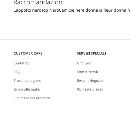
Raccomandazioni
Cappotto nero
Top Nero
Camicie nere donna
Tailleur donna 
CUSTOMER CARE
SERVIZI SPECIALI
Contattaci
Gift Card
FAQ
I nostri servizi
Trova un negozio
Reso in Negozio
Guida alle taglie
Richieste di reso
Sicurezza del Prodotto