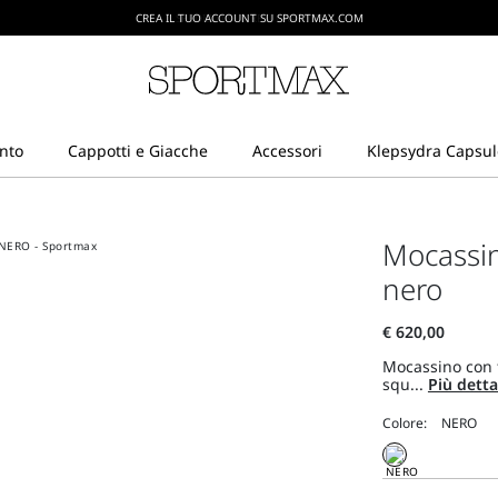
CREA IL TUO ACCOUNT SU SPORTMAX.COM
SPEDIZIONI E RESI GRATUITI
Mocassin
nero
Mocassino con 
squ...
Più detta
Colore: