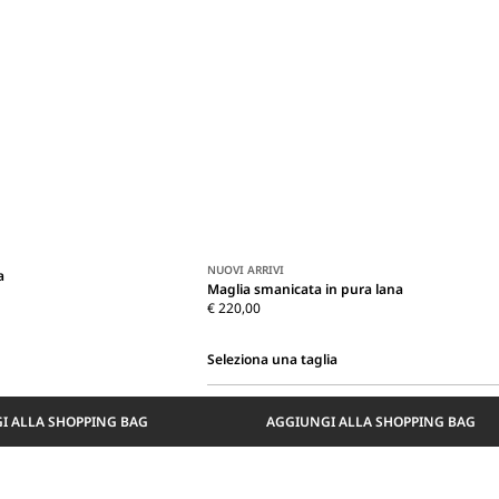
NUOVI ARRIVI
a
Maglia smanicata in pura lana
€ 220,00
Seleziona una taglia
Seleziona
una
I ALLA SHOPPING BAG
AGGIUNGI ALLA SHOPPING BAG
taglia