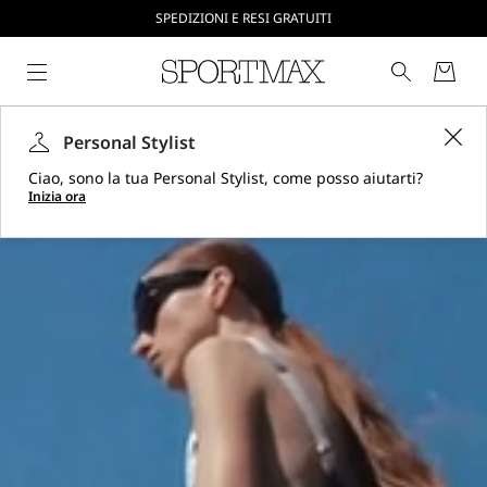
CREA IL TUO ACCOUNT SU SPORTMAX.COM
SPEDIZIONI E RESI GRATUITI
Homepage
Personal Stylist
Sportmax
Ciao, sono la tua Personal Stylist, come posso aiutarti?
-
Inizia ora
Negozio
ufficiale