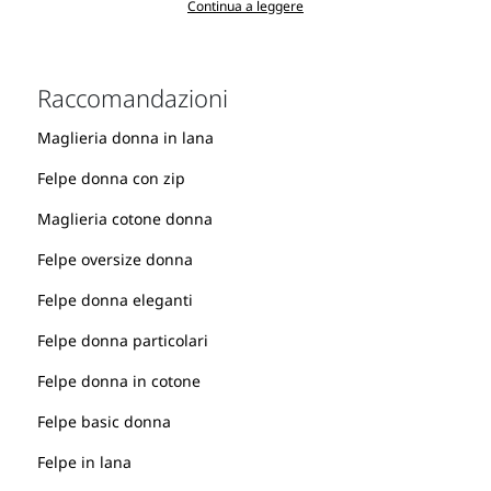
completare il look non possono mancare gli
Continua a leggere
accessori
dal design
innovativo, potrai scegliere tra
borse
,
gioielli
, cinture e
scarpe
,
abbinando ogni dettaglio al tuo stile, lo renderai ancora più energico.
Raccomandazioni
Maglieria donna in lana
Felpe donna con zip
Maglieria cotone donna
Felpe oversize donna
Felpe donna eleganti
Felpe donna particolari
Felpe donna in cotone
Felpe basic donna
Felpe in lana