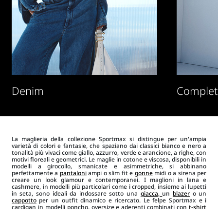
Denim
Complet
La maglieria della collezione Sportmax si distingue per un'ampia
varietà di colori e fantasie, che spaziano dai classici bianco e nero a
tonalità più vivaci come giallo, azzurro, verde e arancione, a righe, con
motivi floreali e geometrici. Le maglie in cotone e viscosa, disponibili in
modelli a girocollo, smanicate e asimmetriche, si abbinano
perfettamente a
pantaloni
ampi o slim fit e
gonne
midi o a sirena per
creare un look glamour e contemporanei. I maglioni in lana e
cashmere, in modelli più particolari come i cropped, insieme ai lupetti
in seta, sono ideali da indossare sotto una
giacca
,
un
blazer
o un
cappotto
per un outfit dinamico e ricercato. Le felpe Sportmax e i
cardigan in modelli poncho, oversize e aderenti combinati con
t-shirt
e top
, sono ideali insieme alla selezione di capi in
denim
. Per