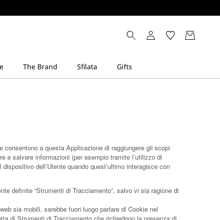
e consentono a questa Applicazione di raggiungere gli scopi
ere e salvare informazioni (per esempio tramite l’utilizzo di
l dispositivo dell’Utente quando quest’ultimo interagisce con
te definite “Strumenti di Tracciamento”, salvo vi sia ragione di
eb sia mobili, sarebbe fuori luogo parlare di Cookie nel
ratta di Strumenti di Tracciamento che richiedono la presenza di