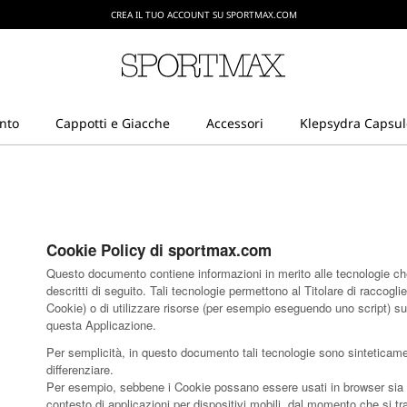
CREA IL TUO ACCOUNT SU SPORTMAX.COM
SPEDIZIONI E RESI GRATUITI
Cookie Policy di sportmax.com
Questo documento contiene informazioni in merito alle tecnologie ch
descritti di seguito. Tali tecnologie permettono al Titolare di raccogli
Cookie) o di utilizzare risorse (per esempio eseguendo uno script) su
questa Applicazione.
Per semplicità, in questo documento tali tecnologie sono sinteticamen
differenziare.
Per esempio, sebbene i Cookie possano essere usati in browser sia w
contesto di applicazioni per dispositivi mobili, dal momento che si t