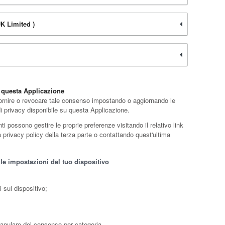
K Limited )
u questa Applicazione
 fornire o revocare tale consenso impostando o aggiornando le
 di privacy disponibile su questa Applicazione.
i possono gestire le proprie preferenze visitando il relativo link
lla privacy policy della terza parte o contattando quest'ultima
 le impostazioni del tuo dispositivo
 sul dispositivo;
ranulare del consenso per categoria.