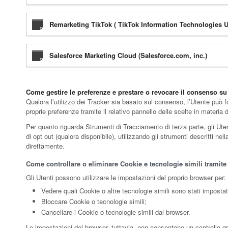
Remarketing TikTok ( TikTok Information Technologies U
Salesforce Marketing Cloud (Salesforce.com, inc.)
Come gestire le preferenze e prestare o revocare il consenso s
Qualora l’utilizzo dei Tracker sia basato sul consenso, l’Utente può
proprie preferenze tramite il relativo pannello delle scelte in materia
Per quanto riguarda Strumenti di Tracciamento di terza parte, gli Utent
di opt out (qualora disponibile), utilizzando gli strumenti descritti ne
direttamente.
Come controllare o eliminare Cookie e tecnologie simili tramite
Gli Utenti possono utilizzare le impostazioni del proprio browser per:
Vedere quali Cookie o altre tecnologie simili sono stati impostati
Bloccare Cookie o tecnologie simili;
Cancellare i Cookie o tecnologie simili dal browser.
Le impostazioni del browser, tuttavia, non consentono un controllo g