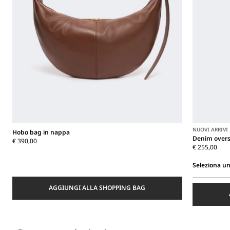
NUOVI ARRIVI
Hobo bag in nappa
Denim overs
€ 390,00
€ 255,00
Seleziona un
Seleziona
AGGIUNGI ALLA SHOPPING BAG
una
taglia