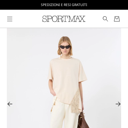
CREA IL TUO ACCOUNT SU SPORTMAX.COM
SPEDIZIONI E RESI GRATUITI