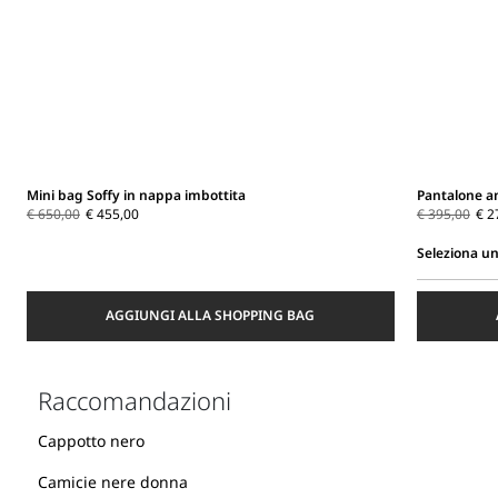
Mini bag Soffy in nappa imbottita
Pantalone am
€ 650,00
€ 455,00
€ 395,00
€ 2
Seleziona un
Seleziona
una
AGGIUNGI ALLA SHOPPING BAG
taglia
Raccomandazioni
Cappotto nero
Camicie nere donna