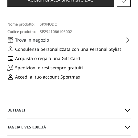
Nome prodotto:
SPXNODO
Codice prodotto:
SP2941066106002
Trova in negozio
Consulenza personalizzata con una Personal Stylist
Acquista o regala una Gift Card
Spedizioni e resi sempre gratuiti
Accedi al tuo account Sportmax
DETTAGLI
Dedicato alle occasioni glamour, questo top in rete
TAGLIA E VESTIBILITÀ
presenta una linea smanicata e cristalli on tone applicati
all over. L'inserto elastico a fondo capo crea un effetto