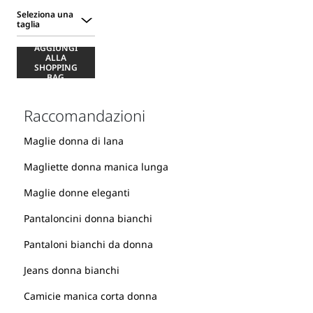
Seleziona una
taglia
Seleziona
AGGIUNGI
una
ALLA
taglia
SHOPPING
BAG
Raccomandazioni
Maglie donna di lana
Magliette donna manica lunga
Maglie donne eleganti
Pantaloncini donna bianchi
Pantaloni bianchi da donna
Jeans donna bianchi
Camicie manica corta donna