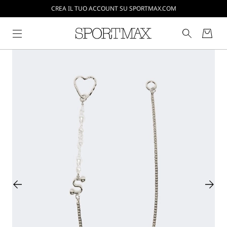
CREA IL TUO ACCOUNT SU SPORTMAX.COM
SPEDIZIONI E RESI GRATUITI