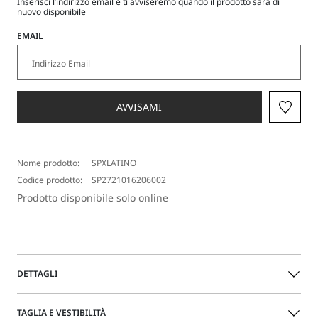
Inserisci l’indirizzo email e ti avviseremo quando il prodotto sarà di
nuovo disponibile
EMAIL
AVVISAMI
Nome prodotto:
SPXLATINO
Codice prodotto:
SP2721016206002
Prodotto disponibile solo online
DETTAGLI
Accessorio a catena in maglia metallica con finitura
TAGLIA E VESTIBILITÀ