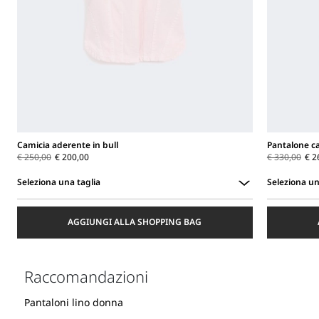
Camicia aderente in bull
Pantalone ca
€ 250,00
€ 200,00
€ 330,00
€ 2
Seleziona una taglia
Seleziona un
Seleziona
Seleziona
una
una
AGGIUNGI ALLA SHOPPING BAG
taglia
taglia
Raccomandazioni
Pantaloni lino donna