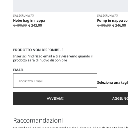
SALDI
RUNWAY
SALDI
RUNWAY
Hobo bag in nappa
Pump in nappa con
€ 490,00
€ 343,00
€ 495,00
€ 346,00
PRODOTTO NON DISPONIBILE
Inserisci l’indirizzo email e ti avviseremo quando il
prodotto sarà di nuovo disponibile
EMAIL
Seleziona una tagl
Seleziona
una
AVVISAMI
AGGIUNG
taglia
Raccomandazioni