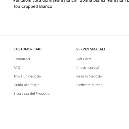
Pantaloni corti donna
Pantaloncini donna bianchi
Pantaloni 
Top Cropped Bianco
CUSTOMER CARE
SERVIZI SPECIALI
Contattaci
Gift Card
FAQ
I nostri servizi
Trova un negozio
Reso in Negozio
Guida alle taglie
Richieste di reso
Sicurezza del Prodotto