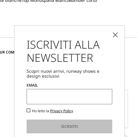
ete bianche
Top Monospalla Bianco
Bomber corto
ISCRIVITI ALLA
CAMBIA PAESE E LINGUA
OUR COMMUNITY
NEWSLETTER
Italia
Scopri nuovi arrivi, runway shows e
design esclusivi
Trova i negozi
EMAIL
Chiamaci
Lun - Ven, 09:00 - 18:00
Personal Stylist
Ciao, sono la tua Personal Stylist, come posso
Ho letto la
Privacy Policy
aiutarti?
Inizia ora
ISCRIVITI