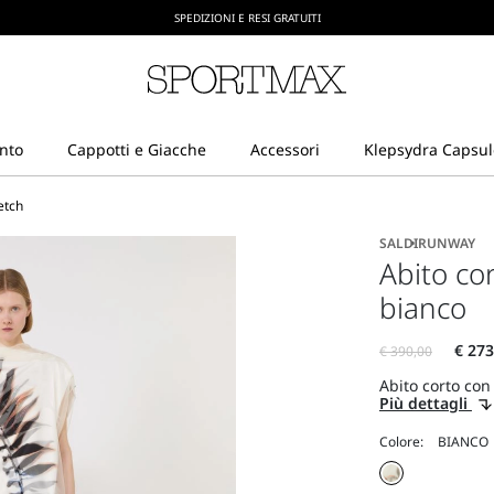
CREA IL TUO ACCOUNT SU SPORTMAX.COM
SPEDIZIONI E RESI GRATUITI
retch
SALDI
RUNWAY
Abito cor
bianco
Abito corto con 
Più dettagli
Colore: