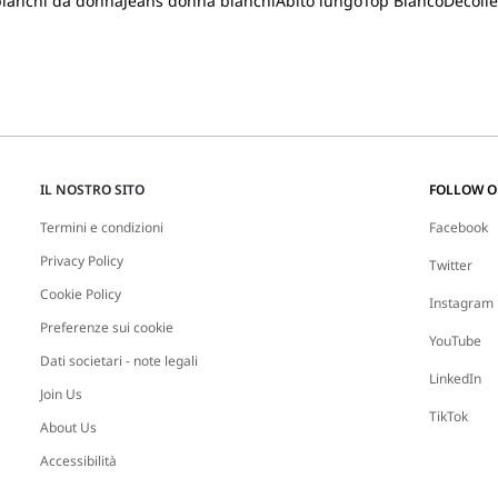
bianchi da donna
Jeans donna bianchi
Abito lungo
Top Bianco
Decoll
IL NOSTRO SITO
FOLLOW 
Termini e condizioni
Facebook
Privacy Policy
Twitter
Cookie Policy
Instagram
Preferenze sui cookie
YouTube
Dati societari - note legali
LinkedIn
Join Us
TikTok
About Us
Accessibilità