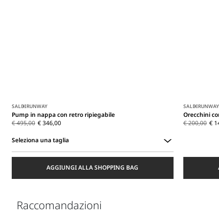
SALDI
RUNWAY
SALDI
RUNWAY
Pump in nappa con retro ripiegabile
Orecchini co
€ 495,00
€ 346,00
€ 200,00
€ 1
Seleziona una taglia
Seleziona
una
AGGIUNGI ALLA SHOPPING BAG
taglia
Raccomandazioni