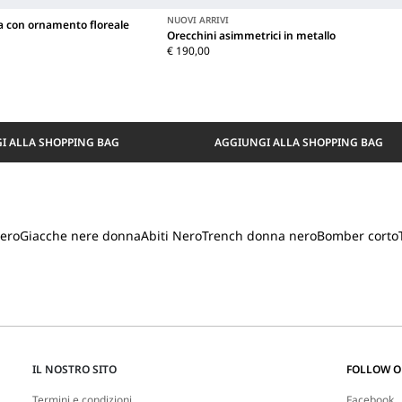
NUOVI ARRIVI
 con ornamento floreale
Orecchini asimmetrici in metallo
€ 190,00
I ALLA SHOPPING BAG
AGGIUNGI ALLA SHOPPING BAG
nero
Giacche nere donna
Abiti Nero
Trench donna nero
Bomber corto
IL NOSTRO SITO
FOLLOW 
Termini e condizioni
Facebook