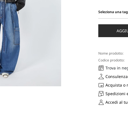
Seleziona una tag
Seleziona
una
taglia
AGGI
Nome prodotto:
Codice prodotto:
Trova in ne
Consulenza 
Acquista o 
Spedizioni 
Accedi al t