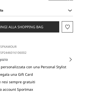
lia
UNGI ALLA SHOPPING BAG
SPXAMOUR
SP2446016106002
gozio
personalizzata con una Personal Stylist
regala una Gift Card
e resi sempre gratuiti
uo account Sportmax