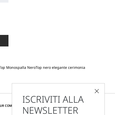
Top Monospalla Nero
Top nero elegante cerimonia
ISCRIVITI ALLA
CAMBIA PAESE E LINGUA
OUR COMMUNITY
NEWSLETTER
Italia