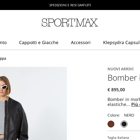
CREA IL TUO ACCOUNT SU SPORTMAX.COM
SPEDIZIONI E RESI GRATUITI
appa
NUOVI ARRIVI
Bomber i
Bomber in morb
elastiche...
Più 
Colore:
Taglia Italiana