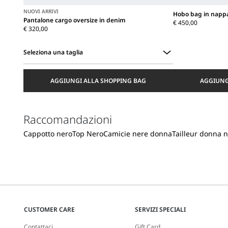
NUOVI ARRIVI
Hobo bag in nappa
Pantalone cargo oversize in denim
€ 450,00
€ 320,00
Seleziona una taglia
Seleziona
una
AGGIUNGI ALLA SHOPPING BAG
AGGIUNG
taglia
Raccomandazioni
Cappotto nero
Top Nero
Camicie nere donna
Tailleur donna 
CUSTOMER CARE
SERVIZI SPECIALI
Contattaci
Gift Card