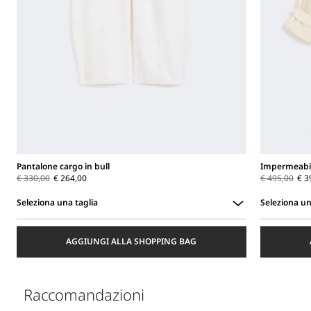
Pantalone cargo in bull
Impermeabil
€ 330,00
€ 264,00
€ 495,00
€ 3
Seleziona una taglia
Seleziona un
Seleziona
Seleziona
una
una
AGGIUNGI ALLA SHOPPING BAG
taglia
taglia
Raccomandazioni