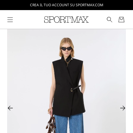
CREA IL TUO ACCOUNT SU SPORTMAX.COM
SPEDIZIONI E RESI GRATUITI