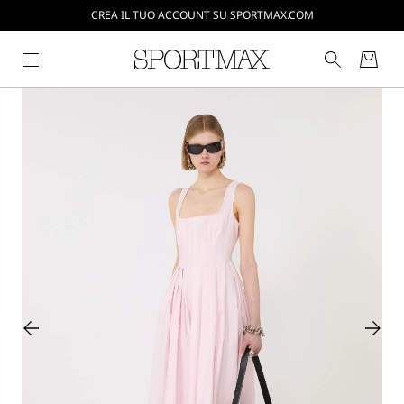
CREA IL TUO ACCOUNT SU SPORTMAX.COM
SPEDIZIONI E RESI GRATUITI