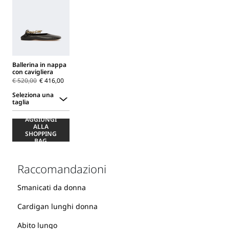
Ballerina in nappa
con cavigliera
€ 520,00
€ 416,00
Seleziona una
taglia
Seleziona
AGGIUNGI
una
ALLA
taglia
SHOPPING
BAG
Raccomandazioni
Smanicati da donna
Cardigan lunghi donna
Abito lungo