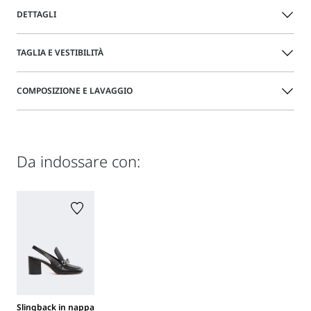
DETTAGLI
Abito dalla costruzione a clessidra, in twill bicolore per un
TAGLIA E VESTIBILITÀ
effetto optical. I tagli verticali enfatizzano la silhouette e il
fit aderente in vita con fianchi arrotondati. Scollo stondato
e tasche laterali con patta e filetto.
La modella veste la taglia 40 (IT) ed è alta 177 cm. Le sue
COMPOSIZIONE E LAVAGGIO
misure sono: vita 58 cm e fianchi 87 cm
Abito in twill tecnico bicolore con fodera interna
Scollo stondato
Guida alle taglie
Tessuto 100% poliestere; - escluso filo di legatura; fodera
Tagli verticali che creano un effetto optical
100% poliestere.
Tasche con patta
Da indossare con:
Non lavare in acqua; non candeggiare; non asciugare in
Vestibilità aderente in vita
tamburo; ferro tiepido max 120 gradi c; lavare a secco
delicato con percloroetilene; non lavare ad umido
professionale.
Distribuito da Max Mara S.r.l., sede sociale Reggio Emilia
(Italia), Via Giulia Maramotti 4, 42124
Slingback in nappa