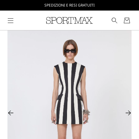
CREA IL TUO ACCOUNT SU SPORTMAX.COM
SPEDIZIONI E RESI GRATUITI