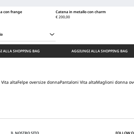
a con frange
Catena in metallo con charm
€ 200,00
ia
I ALLA SHOPPING BAG
AGGIUNGI ALLA SHOPPING BAG
 Vita alta
Felpe oversize donna
Pantaloni Vita alta
Maglioni donna ov
IL NOSTRO SITO
FOLLOW 