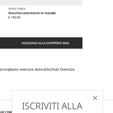
NUOVI ARRIVI
Orecchini asimmetrici in metallo
€ 190,00
AGGIUNGI ALLA SHOPPING BAG
ersize
Jeans oversize donna
Occhiali Oversize
ISCRIVITI ALLA
CAMBIA PAESE E LINGUA
OUR COMMUNITY