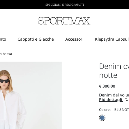
CREA IL TUO ACCOUNT SU SPORTMAX.COM
SPEDIZIONI E RESI GRATUITI
ta bassa
Denim ov
notte
Denim dal volume
Più dettagli
Colore: