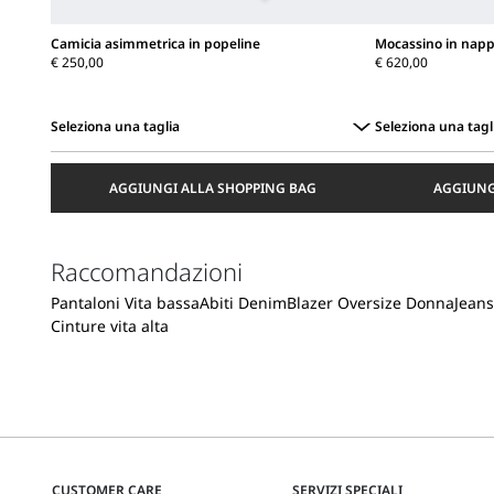
Camicia asimmetrica in popeline
Mocassino in napp
€ 250,00
€ 620,00
Seleziona una taglia
Seleziona una tagl
Seleziona
Seleziona
una
una
AGGIUNGI ALLA SHOPPING BAG
AGGIUNG
taglia
taglia
Raccomandazioni
Pantaloni Vita bassa
Abiti Denim
Blazer Oversize Donna
Jeans
Cinture vita alta
CUSTOMER CARE
SERVIZI SPECIALI