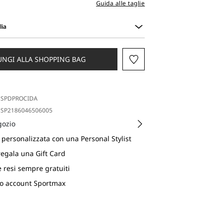
Guida alle taglie
lia
UNGI ALLA SHOPPING BAG
SPDPROCIDA
SP2186046506005
gozio
personalizzata con una Personal Stylist
regala una Gift Card
e resi sempre gratuiti
uo account Sportmax