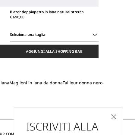
Blazer doppiopetto in lana natural stretch
€ 690,00
Seleziona una taglia
Seleziona
una
AGGIUNGI ALLA SHOPPING BAG
taglia
 lana
Maglioni in lana da donna
Tailleur donna nero
ISCRIVITI ALLA
CAMBIA PAESE E LINGUA
OUR COMMUNITY