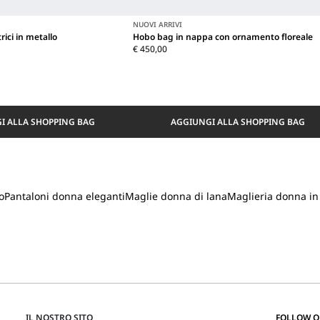
NUOVI ARRIVI
ici in metallo
Hobo bag in nappa con ornamento floreale
€ 450,00
I ALLA SHOPPING BAG
AGGIUNGI ALLA SHOPPING BAG
o
Pantaloni donna eleganti
Maglie donna di lana
Maglieria donna in
IL NOSTRO SITO
FOLLOW 