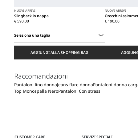
NUOVI ARRIVI
NUOVI ARRIVI
Slingback in nappa
Orecchini asimmetr
€ 590,00
€ 190,00
Seleziona una taglia
Seleziona
una
AGGIUNGI ALLA SHOPPING BAG
AGGIUNG
taglia
Raccomandazioni
Pantaloni lino donna
Jeans flare donna
Pantaloni donna carg
Top Monospalla Nero
Pantaloni Con strass
CUSTOMER CARE
SERVIZI SPECIALI