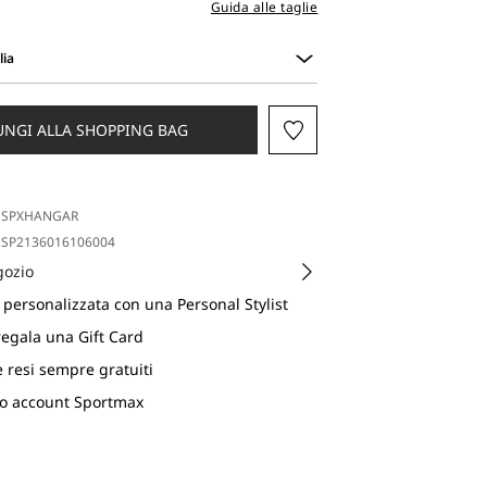
Guida alle taglie
lia
UNGI ALLA SHOPPING BAG
SPXHANGAR
SP2136016106004
gozio
personalizzata con una Personal Stylist
regala una Gift Card
e resi sempre gratuiti
uo account Sportmax