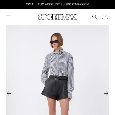
CREA IL TUO ACCOUNT SU SPORTMAX.COM
SPEDIZIONI E RESI GRATUITI