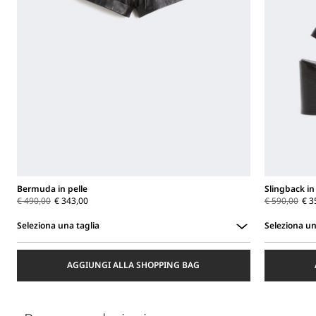
Bermuda in pelle
Slingback i
€ 490,00
€ 343,00
€ 590,00
€ 3
Seleziona una taglia
Seleziona un
Seleziona
Seleziona
una
una
AGGIUNGI ALLA SHOPPING BAG
taglia
taglia