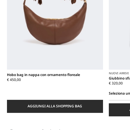
NUOVI ARRIVI
Hobo bag in nappa con ornamento floreale
Giubbino sf
€ 450,00
€ 320,00
Seleziona un
Seleziona
AGGIUNGI ALLA SHOPPING BAG
una
taglia