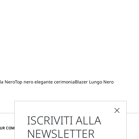
la Nero
Top nero elegante cerimonia
Blazer Lungo Nero
ISCRIVITI ALLA
CAMBIA PAESE E LINGUA
OUR COMMUNITY
NEWSLETTER
Italia