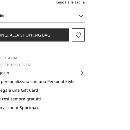
Guida alle taglie
lia
UNGI ALLA SHOPPING BAG
SPXGLEBA
SP2101066106002
gozio
personalizzata con una Personal Stylist
regala una Gift Card
e resi sempre gratuiti
uo account Sportmax