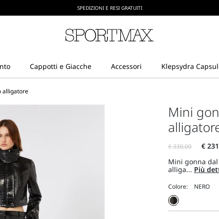
CREA IL TUO ACCOUNT SU SPORTMAX.COM
SPEDIZIONI E RESI GRATUITI
 alligatore
Mini gon
alligator
Mini gonna dal
alliga...
Più det
Colore: