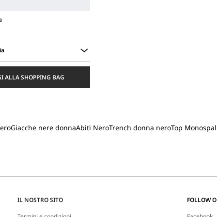
a
ia
I ALLA SHOPPING BAG
nero
Giacche nere donna
Abiti Nero
Trench donna nero
Top Monospal
IL NOSTRO SITO
FOLLOW 
Termini e condizioni
Facebook