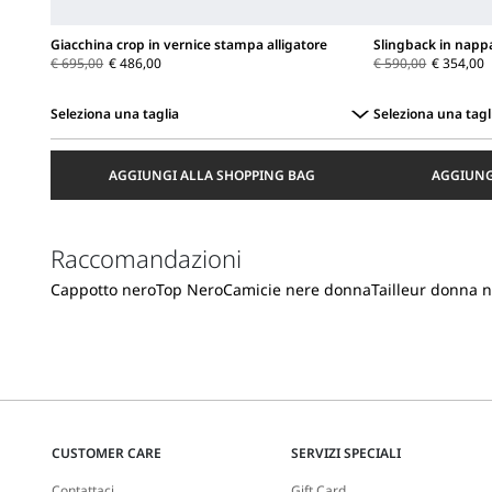
Giacchina crop in vernice stampa alligatore
Slingback in napp
€ 695,00
€ 486,00
€ 590,00
€ 354,00
Seleziona una taglia
Seleziona una tagl
Seleziona
Seleziona
una
una
AGGIUNGI ALLA SHOPPING BAG
AGGIUNG
taglia
taglia
Raccomandazioni
Cappotto nero
Top Nero
Camicie nere donna
Tailleur donna 
CUSTOMER CARE
SERVIZI SPECIALI
Contattaci
Gift Card