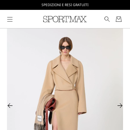
CREA IL TUO ACCOUNT SU SPORTMAX.COM
SPEDIZIONI E RESI GRATUITI