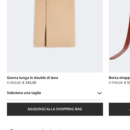
Gonna lunga in double di lana
Borsa shoppe
€ 350,00
€ 245,00
€ 790,00
€ 5
Seleziona una taglia
Seleziona
una
AGGIUNGI ALLA SHOPPING BAG
taglia