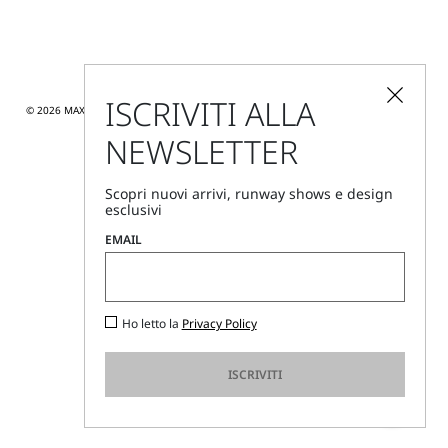
ISCRIVITI ALLA
© 2026 MAX MARA S.R.L. P. IVA NR. 01397620350 - DIFFUSIONE TESSILE S.R.L. P. IVA
NR. 01044120358
NEWSLETTER
Scopri nuovi arrivi, runway shows e design
esclusivi
EMAIL
Ho letto la
Privacy Policy
ISCRIVITI